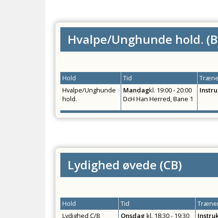
Hvalpe/Unghunde hold.
(
B
Hold
Tid
Træne
Hvalpe/Unghunde
Mandag
kl.
19:00 - 20:00
Instru
hold.
DcH Han Herred, Bane 1
Lydighed øvede
(
CB
)
Hold
Tid
Træner
Lydighed C/B
Onsdag
kl.
18:30 - 19:30
Instru