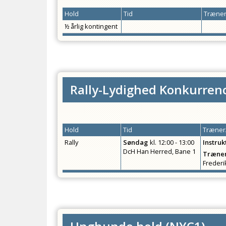
Hold
Tid
Træner
½ årlig kontingent
Rally-Lydighed Konkurren
Hold
Tid
Træner/
Rally
Søndag
kl.
12:00 - 13:00
Instruk
DcH Han Herred, Bane 1
Træner
Frederi