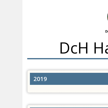
DcH H
2019