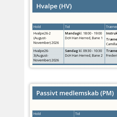
Hvalpe
(
HV
)
Hold
Tid
Træner
Hvalpe26-2
Mandag
kl.
18:00 - 19:00
Instru
(August-
DcH Han Herred, Bane 1
Træne
November) 2026
Camill
Hvalpe26-
Søndag
kl.
09:30 - 10:30
Træne
3(August-
DcH Han Herred, Bane 2
Freder
November) 2026
Passivt medlemskab
(
PM
)
Hold
Tid