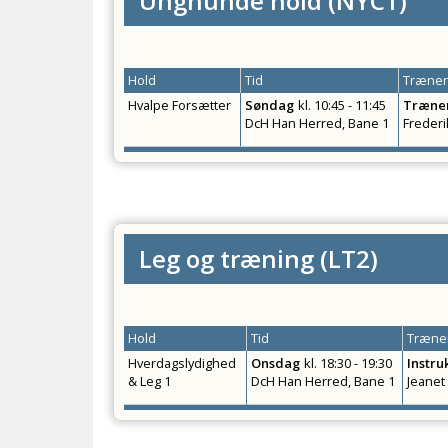
Unghunde hold
(
NYC1
)
Hold
Tid
Træner
Hvalpe Forsætter
Søndag
kl.
10:45 - 11:45
Træner
DcH Han Herred, Bane 1
Frederi
Leg og træning
(
LT2
)
Hold
Tid
Træner
Hverdagslydighed
Onsdag
kl.
18:30 - 19:30
Instru
& Leg 1
DcH Han Herred, Bane 1
Jeane