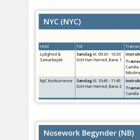
NYC
(
NYC
)
Hold
Tid
Træner/
Lydighed &
Søndag
kl.
09:30 - 10:30
Instruk
Samarbejde
DcH Han Herred, Bane 1
Træner
Camill
Nikoli
NyC Konkurrence
Søndag
kl.
10:45 - 11:45
Instruk
DcH Han Herred, Bane 2
Træner
Camill
Nosework Begynder
(
NB
)