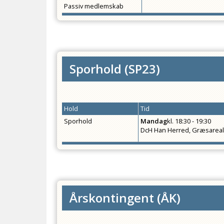
Passiv medlemskab
Sporhold
(
SP23
)
Hold
Tid
Sporhold
Mandag
kl.
18:30 - 19:30
DcH Han Herred, Græsarea
Årskontingent
(
ÅK
)