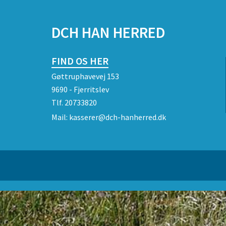
SPONSORER
DCH HAN HERRED
FIND OS HER
Gøttruphavevej 153
9690 - Fjerritslev
Tlf.
20733820
Mail:
kasserer@dch-hanherred.dk