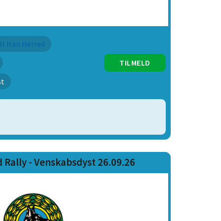
H Han Herred
TILMELD
st
Rally - Venskabsdyst 26.09.26