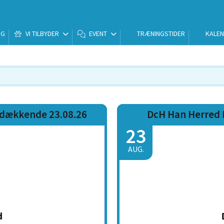
NG
VI TILBYDER
EVENT
TRÆNINGSTIDER
KALE
sdækkende 23.08.26
DcH Han Herred 
23
AUG.