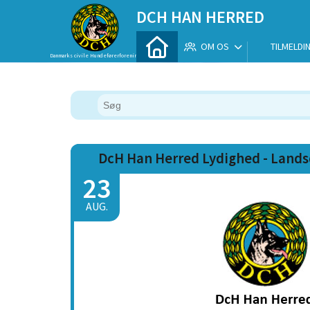
DCH HAN HERRED
OM OS
TILMELDI
Danmarks civile Hundeførerforening
DcH Han Herred Lydighed - Land
23
AUG.