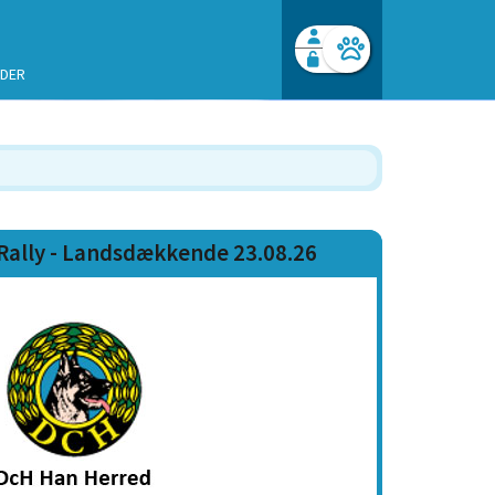
NDER
Facebook login
Husk mig
Glemt password
Opret profil
Log ind
Rally - Landsdækkende 23.08.26