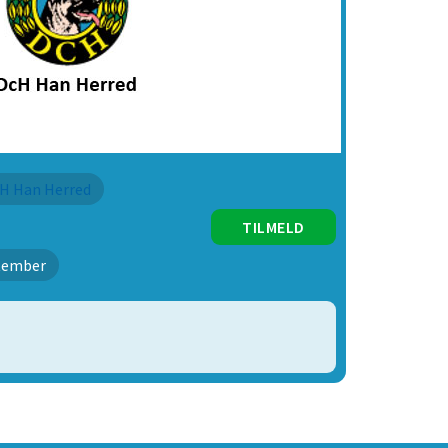
H Han Herred
TILMELD
ptember