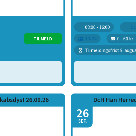
08:00 - 16:00
Dc
TILMELD
13/24
0 - 60 kr.
Tilmeldingsfrist 9. augu
kabsdyst 26.09.26
DcH Han Herred 
26
SEP.