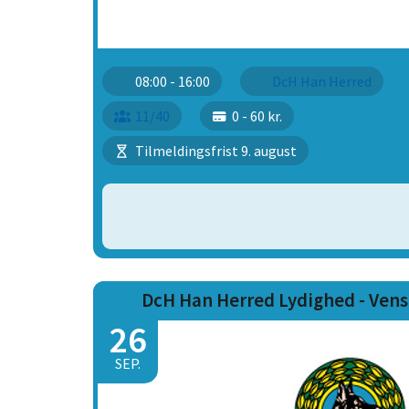
08:00 - 16:00
DcH Han Herred
11/40
0 - 60 kr.
Tilmeldingsfrist 9. august
DcH Han Herred Lydighed - Vens
26
SEP.