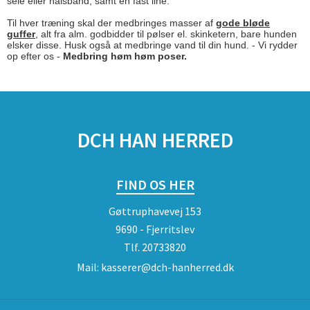
sele eller halsbånd, samt en fast line.
Til hver træning skal der medbringes masser af
gode bløde
guffer
, alt fra alm. godbidder til pølser el. skinketern, bare hunden
elsker disse. Husk også at medbringe vand til din hund. - Vi rydder
op efter os -
Medbring høm høm poser.
SPONSORER
DCH HAN HERRED
FIND OS HER
Gøttruphavevej 153
9690 - Fjerritslev
Tlf.
20733820
Mail:
kasserer@dch-hanherred.dk