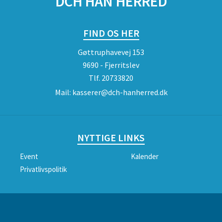
DCH HAN HERRED
FIND OS HER
Gøttruphavevej 153
9690 - Fjerritslev
Tlf.
20733820
Mail:
kasserer@dch-hanherred.dk
NYTTIGE LINKS
Event
Kalender
Privatlivspolitik